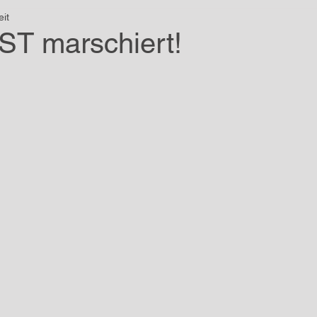
eit
T marschiert!